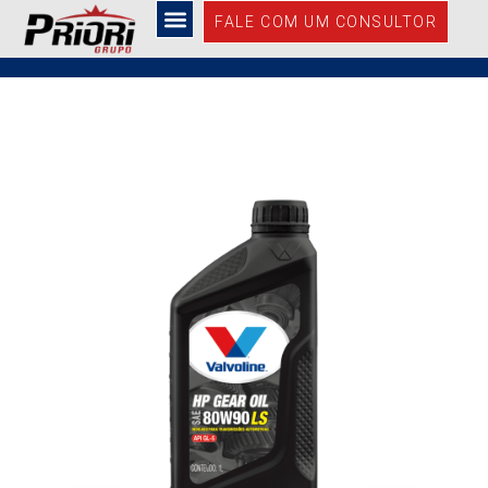
HP LS GEAR OIL
FALE COM UM CONSULTOR
80W90