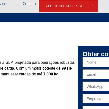
viços
Contato
FALE COM UM CONSULTOR
Obter co
 a GLP, projetada para operações robustas
 de carga. Com um motor potente de
99 HP
,
 manusear cargas de até
7.000 kg
,