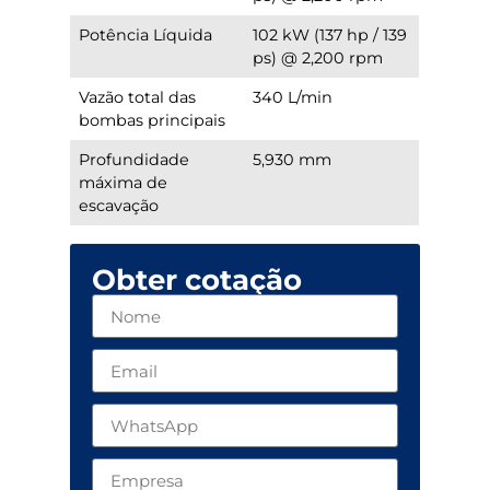
Potência Líquida
102 kW (137 hp / 139
ps) @ 2,200 rpm
Vazão total das
340 L/min
bombas principais
Profundidade
5,930 mm
máxima de
escavação
Obter cotação