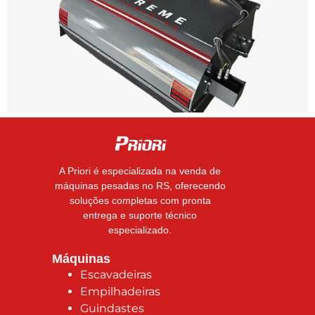
A Priori é especializada na venda de
máquinas pesadas no RS, oferecendo
soluções completas com pronta
entrega e suporte técnico
especializado.
Máquinas
Escavadeiras
Empilhadeiras
Guindastes