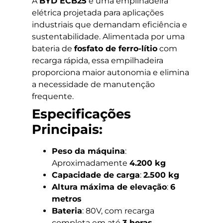
A
BYD ECB25
é uma empilhadeira
elétrica projetada para aplicações
industriais que demandam eficiência e
sustentabilidade. Alimentada por uma
bateria de
fosfato de ferro-lítio
com
recarga rápida, essa empilhadeira
proporciona maior autonomia e elimina
a necessidade de manutenção
frequente.
Especificações
Principais:
Peso da máquina
:
Aproximadamente
4.200 kg
Capacidade de carga
:
2.500 kg
Altura máxima de elevação
:
6
metros
Bateria
: 80V, com recarga
completa em até
3 horas